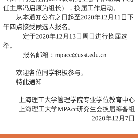
任主席冯启原为组长），换届工作启动。
从本通知公布之日起至
2020
年
12
月
11
日
下
午四点
接受候选人报名。
定于
2020
年
12
月
13
日周日进行换届选
举。
报名邮箱：
mpa
cc
@usst.edu.cn
欢迎各位同学积极参与。
特此通知
上海理工大学管理学院专业学位教育中心
上海理工大学
MPA
c
c
研究生会换届筹备组
2020
年
12
月
7
日